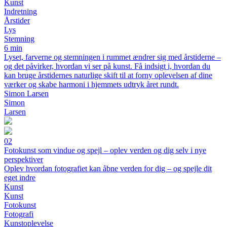
Kunst
Indretning
Årstider
Lys
Stemning
6 min
Lyset, farverne og stemningen i rummet ændrer sig med årstiderne –
og det påvirker, hvordan vi ser på kunst. Få indsigt i, hvordan du
kan bruge årstidernes naturlige skift til at forny oplevelsen af dine
værker og skabe harmoni i hjemmets udtryk året rundt.
Simon Larsen
Simon
Larsen
02
Fotokunst som vindue og spejl – oplev verden og dig selv i nye
perspektiver
Oplev hvordan fotografiet kan åbne verden for dig – og spejle dit
eget indre
Kunst
Kunst
Fotokunst
Fotografi
Kunstoplevelse