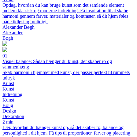
Opdag, hvordan du kan bruge kunst som det samlende element
mellem klassisk og moderne indretning. Få inspiration til at skabe
harmoni gennem farver, materialer og kontraster, så dit hjem føles
både tidløst og nutidigt.
Alexander Bøgh
Alexander
Bøgh
01
Visuel balance: Sådan hænger du kunst, der skaber ro og
sammenhæng
Skab harmoni i hjemmet med kunst, der passer perfekt til rummets
udtryk
Kunst
Kunst
Indretning
Kunst
Bolig
Design
Dekoration
2 min
Lær, hvordan du hænger kunst op, så det skaber ro, balance og
personlighed i dit hjem. Få tips til proportioner, farver og placering,