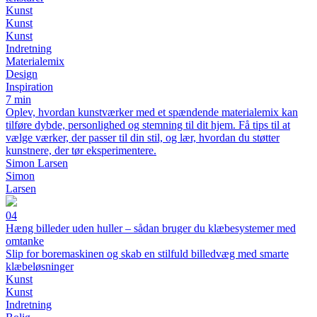
Kunst
Kunst
Kunst
Indretning
Materialemix
Design
Inspiration
7 min
Oplev, hvordan kunstværker med et spændende materialemix kan
tilføre dybde, personlighed og stemning til dit hjem. Få tips til at
vælge værker, der passer til din stil, og lær, hvordan du støtter
kunstnere, der tør eksperimentere.
Simon Larsen
Simon
Larsen
04
Hæng billeder uden huller – sådan bruger du klæbesystemer med
omtanke
Slip for boremaskinen og skab en stilfuld billedvæg med smarte
klæbeløsninger
Kunst
Kunst
Indretning