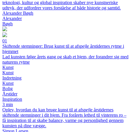
teknologi, kultur og global inspiration skaber nye kunstneriske
udtryk, der udfordrer vores forståelse af både historie og samtid.
Alexander Bøgh
Alexander
Bøgh
01
Skiftende stemninger: Brug kunst til at afspejle årstidernes rytme i
hjemmet
Lad kunsten følge årets gang og skab et hjem, der forandrer sig med
naturens rytme
Kunst
Kunst
Indretning
Kunst
Bolig
Årstider
Inspiration
3 min
Oplev, hvordan du kan bruge kunst til at afspejle årstidernes
skiftende stemninger i dit hjem. Fra forårets lethed til vinterens ro –
få inspiration til at skabe balance, varme og personlighed gennem
kunsten på dine vægge.
Simon Larsen