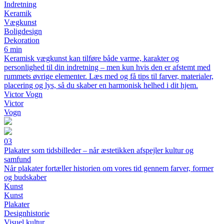
Indretning
Keramik
Vægkunst
Boligdesign
Dekoration
6 min
Keramisk vægkunst kan tilføre både varme, karakter og
personlighed til din indretning – men kun hvis den er afstemt med
rummets øvrige elementer. Læs med og få tips til farver, materialer,
placering og lys, så du skaber en harmonisk helhed i dit hjem.
Victor Vogn
Victor
Vogn
03
Plakater som tidsbilleder – når æstetikken afspejler kultur og
samfund
Når plakater fortæller historien om vores tid gennem farver, former
og budskaber
Kunst
Kunst
Plakater
Designhistorie
Visuel kultur