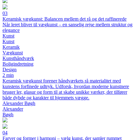
03
Keramisk vægkunst: Balancen mellem det rå og det raffinerede
Når leret bliver til vægkunst – en sanselig rejse mellem struktur og
elegance
Kunst
Kunst
Keramik
Vægkunst
Kunsthåndværk
Boligindretning
Design
2 min
Keramisk vægkunst forener håndværkets rå materialitet med
kunstens forfinede udtryk. Udforsk, hvordan moderne kunstnere
bruger ler, glasur og form til at skabe unikke værker, der tilfører
både dybde og karakter til hjemmets vægge.
Alexander Bøgh
Alexander
Bøgh
04
Farver og former i harmoni – vælg kunst, der samler rummet