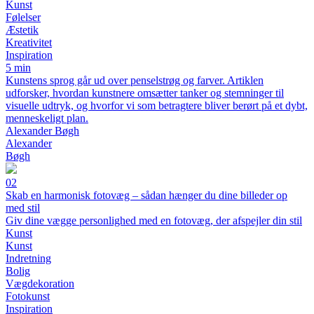
Kunst
Følelser
Æstetik
Kreativitet
Inspiration
5 min
Kunstens sprog går ud over penselstrøg og farver. Artiklen
udforsker, hvordan kunstnere omsætter tanker og stemninger til
visuelle udtryk, og hvorfor vi som betragtere bliver berørt på et dybt,
menneskeligt plan.
Alexander Bøgh
Alexander
Bøgh
02
Skab en harmonisk fotovæg – sådan hænger du dine billeder op
med stil
Giv dine vægge personlighed med en fotovæg, der afspejler din stil
Kunst
Kunst
Indretning
Bolig
Vægdekoration
Fotokunst
Inspiration