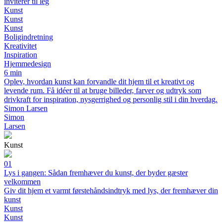
inviterer til leg
Kunst
Kunst
Kunst
Boligindretning
Kreativitet
Inspiration
Hjemmedesign
6 min
Oplev, hvordan kunst kan forvandle dit hjem til et kreativt og
levende rum. Få idéer til at bruge billeder, farver og udtryk som
drivkraft for inspiration, nysgerrighed og personlig stil i din hverdag.
Simon Larsen
Simon
Larsen
Kunst
01
Lys i gangen: Sådan fremhæver du kunst, der byder gæster
velkommen
Giv dit hjem et varmt førstehåndsindtryk med lys, der fremhæver din
kunst
Kunst
Kunst