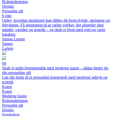
Boligindretning
Design
Personlig stil
6 min
Oplev, hvordan skulpturer kan tilføre dit hjem dybde, stemning og
betydning. Få inspiration til at vælge værker, der afspejler dine
minder, værdier og æstetik – og skab et hjem med sjæl og varig
karakter.
Simon Larsen
Simon
Larsen
04
Skab et unikt hjemmemiljø med moderne kunst – sådan finder du
din personlige stil
Gør din bolig til et personligt kunstværk med moderne udtryk og
æstetik
Kunst
Kunst
Moderne kunst
Boligindretning
Personlig stil
Design
Inspiration