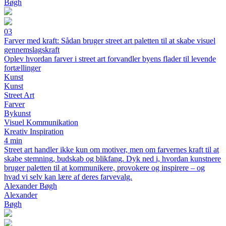
Bøgh
03
Farver med kraft: Sådan bruger street art paletten til at skabe visuel
gennemslagskraft
Oplev hvordan farver i street art forvandler byens flader til levende
fortællinger
Kunst
Kunst
Street Art
Farver
Bykunst
Visuel Kommunikation
Kreativ Inspiration
4 min
Street art handler ikke kun om motiver, men om farvernes kraft til at
skabe stemning, budskab og blikfang. Dyk ned i, hvordan kunstnere
bruger paletten til at kommunikere, provokere og inspirere – og
hvad vi selv kan lære af deres farvevalg.
Alexander Bøgh
Alexander
Bøgh