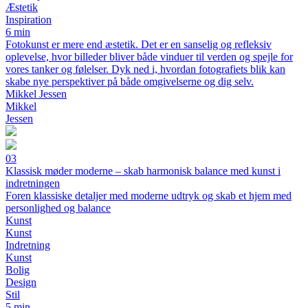
Æstetik
Inspiration
6 min
Fotokunst er mere end æstetik. Det er en sanselig og refleksiv
oplevelse, hvor billeder bliver både vinduer til verden og spejle for
vores tanker og følelser. Dyk ned i, hvordan fotografiets blik kan
skabe nye perspektiver på både omgivelserne og dig selv.
Mikkel Jessen
Mikkel
Jessen
03
Klassisk møder moderne – skab harmonisk balance med kunst i
indretningen
Foren klassiske detaljer med moderne udtryk og skab et hjem med
personlighed og balance
Kunst
Kunst
Indretning
Kunst
Bolig
Design
Stil
5 min