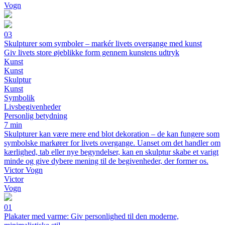
Vogn
03
Skulpturer som symboler – markér livets overgange med kunst
Giv livets store øjeblikke form gennem kunstens udtryk
Kunst
Kunst
Skulptur
Kunst
Symbolik
Livsbegivenheder
Personlig betydning
7 min
Skulpturer kan være mere end blot dekoration – de kan fungere som
symbolske markører for livets overgange. Uanset om det handler om
kærlighed, tab eller nye begyndelser, kan en skulptur skabe et varigt
minde og give dybere mening til de begivenheder, der former os.
Victor Vogn
Victor
Vogn
01
Plakater med varme: Giv personlighed til den moderne,