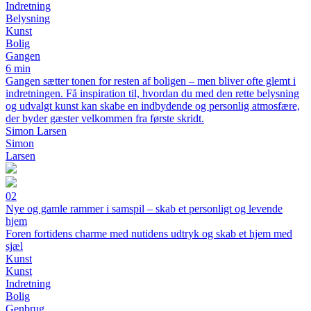
Indretning
Belysning
Kunst
Bolig
Gangen
6 min
Gangen sætter tonen for resten af boligen – men bliver ofte glemt i
indretningen. Få inspiration til, hvordan du med den rette belysning
og udvalgt kunst kan skabe en indbydende og personlig atmosfære,
der byder gæster velkommen fra første skridt.
Simon Larsen
Simon
Larsen
02
Nye og gamle rammer i samspil – skab et personligt og levende
hjem
Foren fortidens charme med nutidens udtryk og skab et hjem med
sjæl
Kunst
Kunst
Indretning
Bolig
Genbrug