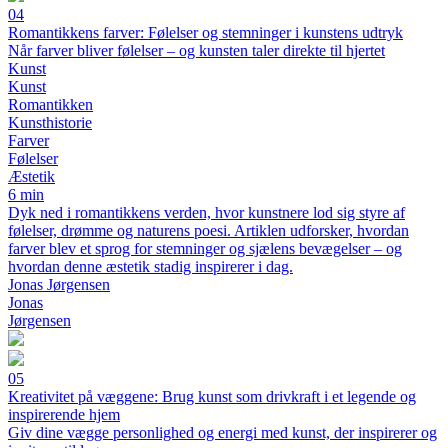
04
Romantikkens farver: Følelser og stemninger i kunstens udtryk
Når farver bliver følelser – og kunsten taler direkte til hjertet
Kunst
Kunst
Romantikken
Kunsthistorie
Farver
Følelser
Æstetik
6 min
Dyk ned i romantikkens verden, hvor kunstnere lod sig styre af
følelser, drømme og naturens poesi. Artiklen udforsker, hvordan
farver blev et sprog for stemninger og sjælens bevægelser – og
hvordan denne æstetik stadig inspirerer i dag.
Jonas Jørgensen
Jonas
Jørgensen
05
Kreativitet på væggene: Brug kunst som drivkraft i et legende og
inspirerende hjem
Giv dine vægge personlighed og energi med kunst, der inspirerer og