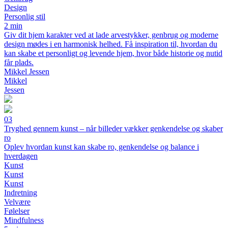
Design
Personlig stil
2 min
Giv dit hjem karakter ved at lade arvestykker, genbrug og moderne
design mødes i en harmonisk helhed. Få inspiration til, hvordan du
kan skabe et personligt og levende hjem, hvor både historie og nutid
får plads.
Mikkel Jessen
Mikkel
Jessen
03
Tryghed gennem kunst – når billeder vækker genkendelse og skaber
ro
Oplev hvordan kunst kan skabe ro, genkendelse og balance i
hverdagen
Kunst
Kunst
Kunst
Indretning
Velvære
Følelser
Mindfulness