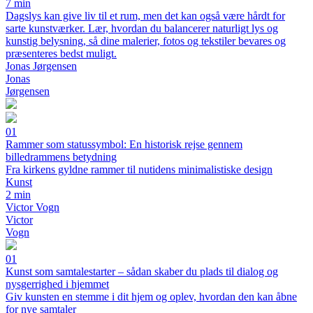
7 min
Dagslys kan give liv til et rum, men det kan også være hårdt for
sarte kunstværker. Lær, hvordan du balancerer naturligt lys og
kunstig belysning, så dine malerier, fotos og tekstiler bevares og
præsenteres bedst muligt.
Jonas Jørgensen
Jonas
Jørgensen
01
Rammer som statussymbol: En historisk rejse gennem
billedrammens betydning
Fra kirkens gyldne rammer til nutidens minimalistiske design
Kunst
2 min
Victor Vogn
Victor
Vogn
01
Kunst som samtalestarter – sådan skaber du plads til dialog og
nysgerrighed i hjemmet
Giv kunsten en stemme i dit hjem og oplev, hvordan den kan åbne
for nye samtaler