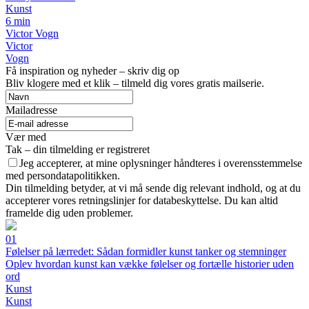
Kunst
6 min
Victor Vogn
Victor
Vogn
Få inspiration og nyheder – skriv dig op
Bliv klogere med et klik – tilmeld dig vores gratis mailserie.
Mailadresse
Vær med
Tak – din tilmelding er registreret
Jeg accepterer, at mine oplysninger håndteres i overensstemmelse
med persondatapolitikken.
Din tilmelding betyder, at vi må sende dig relevant indhold, og at du
accepterer vores retningslinjer for databeskyttelse. Du kan altid
framelde dig uden problemer.
01
Følelser på lærredet: Sådan formidler kunst tanker og stemninger
Oplev hvordan kunst kan vække følelser og fortælle historier uden
ord
Kunst
Kunst