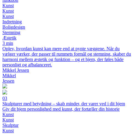
funktion
Kunst
Kunst
Kunst
Indretning
Boligdesign
Stemning
Æstetik
3 min
Oplev, hvordan kunst kan mere end at pynte væggene. Når du
vælger værker, der passer til rummets formål og stemning, skaber du
harmoni mellem æstetik og funktion – og et hjem, der føles både
personligt og afbalanceret.
Mikkel Jessen
Mikkel
Jessen
03
Skulpturer med betydning – skab minder, der varer ved i dit hjem
Giv dit hjem personlighed med kunst, der fortæller din historie
Kunst
Kunst
Skulptur
Kunst