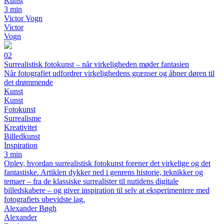
Kunst
3 min
Victor Vogn
Victor
Vogn
02
Surrealistisk fotokunst – når virkeligheden møder fantasien
Når fotografiet udfordrer virkelighedens grænser og åbner døren til
det drømmende
Kunst
Kunst
Fotokunst
Surrealisme
Kreativitet
Billedkunst
Inspiration
3 min
Oplev, hvordan surrealistisk fotokunst forener det virkelige og det
fantastiske. Artiklen dykker ned i genrens historie, teknikker og
temaer – fra de klassiske surrealister til nutidens digitale
billedskabere – og giver inspiration til selv at eksperimentere med
fotografiets ubevidste lag.
Alexander Bøgh
Alexander