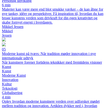
Personlig udvikling
6 min
Malerier kan være mere end blot smukke værker – de kan åbne for
nye tanker, idéer og perspektiver. Få inspiration til, hvordan du kan
bruge kunstens verden som drivkraft for din egen kreativitet og
skabe fornyet energi i hverdagen.
Mikkel Jessen
Mikkel
Jessen
05
Moderne kunst på tværs: Når tradition møder innovation i nye
internationale udtryk
Når kunstnere forener fortidens teknikker med fremtidens visioner
Kunst
Kunst
Moderne Kunst
Innovation
Kultur
Teknologi
Globalisering
4 min
Oplev hvordan moderne kunstnere verden over udforsker mødet
mellem tradition og innovation. Artiklen dykker ned i, hvordan