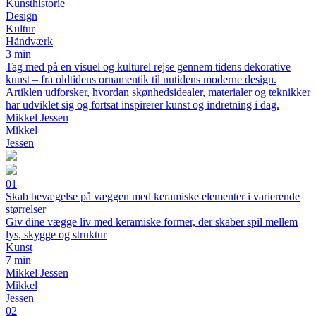
Kunsthistorie
Design
Kultur
Håndværk
3 min
Tag med på en visuel og kulturel rejse gennem tidens dekorative
kunst – fra oldtidens ornamentik til nutidens moderne design.
Artiklen udforsker, hvordan skønhedsidealer, materialer og teknikker
har udviklet sig og fortsat inspirerer kunst og indretning i dag.
Mikkel Jessen
Mikkel
Jessen
01
Skab bevægelse på væggen med keramiske elementer i varierende
størrelser
Giv dine vægge liv med keramiske former, der skaber spil mellem
lys, skygge og struktur
Kunst
7 min
Mikkel Jessen
Mikkel
Jessen
02