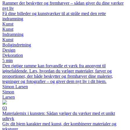
Rammer der beskytter og fremhæver – sådan giver du dine værker
nyt liv
Få dine billeder og kunstværker til at stråle med den rette
indramning
Kunst
Kunst
Indramning
Kunst
Boligindretning
Design
Dekoration
5 min
Den rigtige ramme kan forvandle et værk fra anonymt til
iøjnefaldende. Læs, hvordan du vælger materialer, farver og
proportioner, der både beskytter og fremhæver dine malerier,
tegninger og fotografier – og giver dem nyt liv i dit hjem.
Simon Larsen
Simon
Larsen
03
Materialemix i kunsten: Sådan vælger du værker med et unikt
udtryk
Giv dit hjem karakter med kunst, der kombinerer materialer og
teksturer