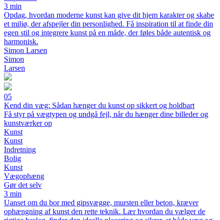
3 min
Opdag, hvordan moderne kunst kan give dit hjem karakter og skabe
et miljø, der afspejler din personlighed. Få inspiration til at finde din
egen stil og integrere kunst på en måde, der føles både autentisk og
harmonisk.
Simon Larsen
Simon
Larsen
05
Kend din væg: Sådan hænger du kunst op sikkert og holdbart
Få styr på vægtypen og undgå fejl, når du hænger dine billeder og
kunstværker op
Kunst
Kunst
Indretning
Bolig
Kunst
Vægophæng
Gør det selv
3 min
Uanset om du bor med gipsvægge, mursten eller beton, kræver
ophængning af kunst den rette teknik. Lær hvordan du vælger de