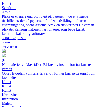
Kunst
Samfund
4 min
Plakater er mere end blot pynt på væggen – de er visuelle
tidsbilleder, der afspejler samfundets udvikling, kulturens
strømninger og tidens æstetik. Artiklen dykker ned i, hvordan
plakater gennem historien har fungeret som både kunst,
kommunikation og kulturarv.
Jonas Jørgensen
Jonas
Jørgensen
04
Når malerier vækker idéer: Få kreativ inspiration fra kunstens
verden
Oplev hvordan kunstens farver og former kan sætte gang i din
kreativitet
Kunst
Kunst
Kunst
Kreativitet
Inspiration
Maleri