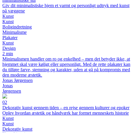
minimalistiske stil
Giv dit minimalistiske hjem et varmt og personligt udtryk med kunst
på væggene
Kunst
Kunst
Boligindretning
Minimalisme
Plakater
Kunst
Design
2 min
Minimalismen handler om ro og enkelhed – men det betyder ikke, at
hjemmet skal være køligt eller upersonligt. Med de rette plakater kan
du tilføre farve, stemning og karakter, uden at gå på kompromis med
den moderne æstetik.
Jonas Jørgensen
Jonas
Jørgensen
02
Dekorativ kunst gennem tiden – en rejse gennem kulturer og epoker
Oplev hvordan æstetik og håndværk har formet menneskets historie
Kunst
Kunst
Dekorativ kunst