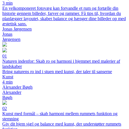
3 min
En velkomponeret fotovæg kan forvandle et rum og fortælle din
historie gennem billeder, farver og rammer. Få tips til, hvordan du
planlægger layoutet, skaber balance og hænger dine billeder op med
æstetisk sans.
Jonas Jørgensen
Jonas
Jørgensen
01
Naturen indenfor: Skab ro og harmoni i hjemmet med malerier af
landskaber
Bring naturens ro ind i stuen med kunst, der taler til sanserne
Kunst
4 min
Alexander Bøgh
Alexander
Bøgh
02
Kunst med formål – skab harmoni mellem rummets funktion og
stemning
Giv dit hjem sjæl og balance med kunst, der understøtter rummets