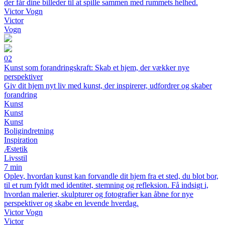
der får dine billeder til at spille sammen med rummets helhed.
Victor Vogn
Victor
Vogn
02
Kunst som forandringskraft: Skab et hjem, der vækker nye
perspektiver
Giv dit hjem nyt liv med kunst, der inspirerer, udfordrer og skaber
forandring
Kunst
Kunst
Kunst
Boligindretning
Inspiration
Æstetik
Livsstil
7 min
Oplev, hvordan kunst kan forvandle dit hjem fra et sted, du blot bor,
til et rum fyldt med identitet, stemning og refleksion. Få indsigt i,
hvordan malerier, skulpturer og fotografier kan åbne for nye
perspektiver og skabe en levende hverdag.
Victor Vogn
Victor