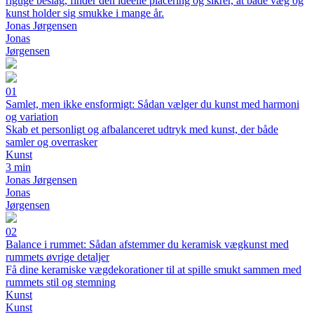
rigtige beslag, finder den ideelle placering og sikrer, at både væg og
kunst holder sig smukke i mange år.
Jonas Jørgensen
Jonas
Jørgensen
01
Samlet, men ikke ensformigt: Sådan vælger du kunst med harmoni
og variation
Skab et personligt og afbalanceret udtryk med kunst, der både
samler og overrasker
Kunst
3 min
Jonas Jørgensen
Jonas
Jørgensen
02
Balance i rummet: Sådan afstemmer du keramisk vægkunst med
rummets øvrige detaljer
Få dine keramiske vægdekorationer til at spille smukt sammen med
rummets stil og stemning
Kunst
Kunst