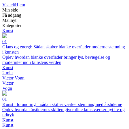
Visuelt
Hjem
Min side
Få adgang
Mailnyt
Kategorier
Kunst
01
Glans og energi: Sådan skaber blanke overflader moderne stemning
i kunsten
Oplev hvordan blanke overflader bringer lys, bevægelse og
modernitet ind i kunstens verden
Kunst
2 min
Victor Vogn
Victor
Vogn
01
Kunst i forandring – sådan skifter værker stemning med årstiderne
Oplev hvordan årstidernes skiften giver dine kunstværker nyt liv og
udtryk
Kunst
Kunst