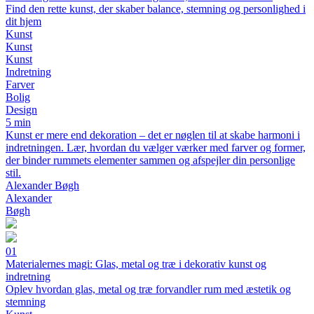
Find den rette kunst, der skaber balance, stemning og personlighed i
dit hjem
Kunst
Kunst
Kunst
Indretning
Farver
Bolig
Design
5 min
Kunst er mere end dekoration – det er nøglen til at skabe harmoni i
indretningen. Lær, hvordan du vælger værker med farver og former,
der binder rummets elementer sammen og afspejler din personlige
stil.
Alexander Bøgh
Alexander
Bøgh
01
Materialernes magi: Glas, metal og træ i dekorativ kunst og
indretning
Oplev hvordan glas, metal og træ forvandler rum med æstetik og
stemning