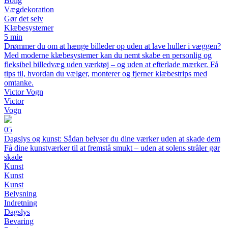
Bolig
Vægdekoration
Gør det selv
Klæbesystemer
5 min
Drømmer du om at hænge billeder op uden at lave huller i væggen?
Med moderne klæbesystemer kan du nemt skabe en personlig og
fleksibel billedvæg uden værktøj – og uden at efterlade mærker. Få
tips til, hvordan du vælger, monterer og fjerner klæbestrips med
omtanke.
Victor Vogn
Victor
Vogn
05
Dagslys og kunst: Sådan belyser du dine værker uden at skade dem
Få dine kunstværker til at fremstå smukt – uden at solens stråler gør
skade
Kunst
Kunst
Kunst
Belysning
Indretning
Dagslys
Bevaring