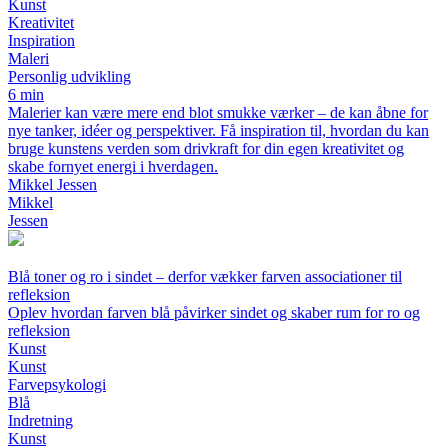
Kunst
Kreativitet
Inspiration
Maleri
Personlig udvikling
6 min
Malerier kan være mere end blot smukke værker – de kan åbne for
nye tanker, idéer og perspektiver. Få inspiration til, hvordan du kan
bruge kunstens verden som drivkraft for din egen kreativitet og
skabe fornyet energi i hverdagen.
Mikkel Jessen
Mikkel
Jessen
Blå toner og ro i sindet – derfor vækker farven associationer til
refleksion
Oplev hvordan farven blå påvirker sindet og skaber rum for ro og
refleksion
Kunst
Kunst
Farvepsykologi
Blå
Indretning
Kunst