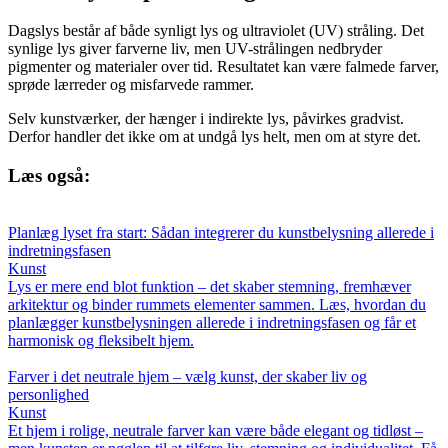
Dagslys består af både synligt lys og ultraviolet (UV) stråling. Det
synlige lys giver farverne liv, men UV-strålingen nedbryder
pigmenter og materialer over tid. Resultatet kan være falmede farver,
sprøde lærreder og misfarvede rammer.
Selv kunstværker, der hænger i indirekte lys, påvirkes gradvist.
Derfor handler det ikke om at undgå lys helt, men om at styre det.
Læs også:
Planlæg lyset fra start: Sådan integrerer du kunstbelysning allerede i
indretningsfasen
Kunst
Lys er mere end blot funktion – det skaber stemning, fremhæver
arkitektur og binder rummets elementer sammen. Læs, hvordan du
planlægger kunstbelysningen allerede i indretningsfasen og får et
harmonisk og fleksibelt hjem.
Farver i det neutrale hjem – vælg kunst, der skaber liv og
personlighed
Kunst
Et hjem i rolige, neutrale farver kan være både elegant og tidløst –