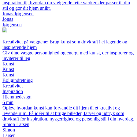
inspiration til, hvordan du vælger de rette værker, der passer til din
stil og gør dit hjem unikt.
Jonas Jørgensen
Jonas
Jørgensen
Kreativitet på væggene: Brug kunst som drivkraft i et legende og
inspirerende hjem
Giv dine vægge personlighed og energi med kunst, der inspirerer og
inviterer til leg
Kunst
Kunst
Kunst
Boligindretning
Kreativitet
Inspiration
Hjemmedesign
6 min
Oplev, hvordan kunst kan forvandle dit hjem til et kreativt og
levende rum. Få idéer til at bruge billeder, farver og udtryk som
drivkraft for inspiration, nysgerrighed og personlig stil i din hverdag.
Simon Larsen
Simon
Larsen