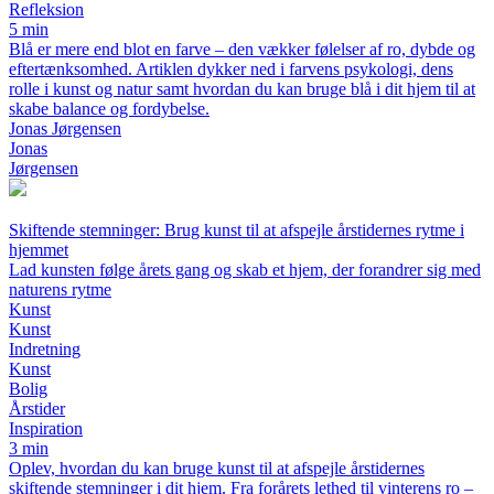
Refleksion
5 min
Blå er mere end blot en farve – den vækker følelser af ro, dybde og
eftertænksomhed. Artiklen dykker ned i farvens psykologi, dens
rolle i kunst og natur samt hvordan du kan bruge blå i dit hjem til at
skabe balance og fordybelse.
Jonas Jørgensen
Jonas
Jørgensen
Skiftende stemninger: Brug kunst til at afspejle årstidernes rytme i
hjemmet
Lad kunsten følge årets gang og skab et hjem, der forandrer sig med
naturens rytme
Kunst
Kunst
Indretning
Kunst
Bolig
Årstider
Inspiration
3 min
Oplev, hvordan du kan bruge kunst til at afspejle årstidernes
skiftende stemninger i dit hjem. Fra forårets lethed til vinterens ro –