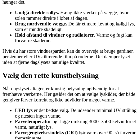
hænger det.
Undgå direkte sollys.
Hæng ikke værker på vægge, hvor
solen rammer direkte i løbet af dagen.
Brug nordvendte vægge.
De får et mere jævnt og køligt lys,
som er mindre skadeligt.
Hold afstand til vinduer og radiatorer.
Varme og fugt kan
forværre skaderne.
Hvis du har store vinduespartier, kan du overveje at bruge gardiner,
persienner eller UV-filtrerende film på ruderne. Det dæmper lyset
uden at fjerne dagslysets naturlige kvalitet.
Vælg den rette kunstbelysning
Når dagslyset aftager, er kunstig belysning nødvendig for at
fremhæve værkerne. Her gælder det om at vælge lyskilder, der både
gengiver farver korrekt og ikke udvikler for meget varme.
LED-lys
er det bedste valg. De udsender minimal UV-stråling
og næsten ingen varme.
Farvetemperatur
bør ligge omkring 3000–3500 kelvin for et
varmt, naturligt lys.
Farvegengivelsesindeks (CRI)
bør være over 90, så farverne
fremstår ægte.