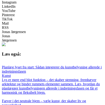
Instagram
LinkedIn
YouTube
Pinterest
TikTok
Mail
RSS
Jonas Jørgensen
Jonas
Jørgensen
Læs også:
Planlæg lyset fra start: Sådan integrerer du kunstbelysning allerede i
indretningsfasen
Kunst
Lys er mere end blot funktion – det skaber stemning, fremhæver
arkitektur og binder rummets elementer sammen. Læs, hvordan du
planlægger kunstbelysningen allerede i indretningsfasen og får et
harmonisk og fleksibelt hjem.
Farver i det neutrale hjem – vælg kunst, der skaber liv og