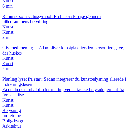
Kunst
6 min
Rammer som statussymbol: En historisk rejse gennem
billedrammens betydning
Kunst
Kunst
2 min
Giv med mening – sådan bliver kunstplakater den personlige gave,
der huskes
Kunst
Kunst
2 min
Planlæg lyset fra start: Sådan integrerer du kunstbelysning allerede i
indretningsfasen
Få det bedste ud af din indretning ved at tænke belysningen ind fra
første skitse
Kunst
Kunst
Belysning
Indretning
Boligdesign
Arkitektur