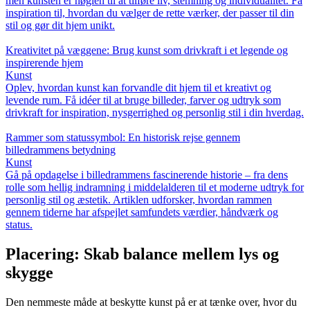
men kunsten er nøglen til at tilføre liv, stemning og individualitet. Få
inspiration til, hvordan du vælger de rette værker, der passer til din
stil og gør dit hjem unikt.
Kreativitet på væggene: Brug kunst som drivkraft i et legende og
inspirerende hjem
Kunst
Oplev, hvordan kunst kan forvandle dit hjem til et kreativt og
levende rum. Få idéer til at bruge billeder, farver og udtryk som
drivkraft for inspiration, nysgerrighed og personlig stil i din hverdag.
Rammer som statussymbol: En historisk rejse gennem
billedrammens betydning
Kunst
Gå på opdagelse i billedrammens fascinerende historie – fra dens
rolle som hellig indramning i middelalderen til et moderne udtryk for
personlig stil og æstetik. Artiklen udforsker, hvordan rammen
gennem tiderne har afspejlet samfundets værdier, håndværk og
status.
Placering: Skab balance mellem lys og
skygge
Den nemmeste måde at beskytte kunst på er at tænke over, hvor du