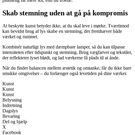
pludselig får mere sol, end du troede.
Skab stemning uden at gå på kompromis
At beskytte kunst betyder ikke, at du skal leve i mørke. Tværtimod
kan bevidst brug af lys skabe en stemning, der fremhæver både
værket og rummet.
Kombinér naturligt lys med dæmpbare lamper, så du kan tilpasse
intensiteten efter tidspunkt og stemning. Brug vægfarver og tekstiler,
der reflekterer lyset blødt, og lad værkerne få plads til at ånde.
Når du finder balancen mellem æstetik og omtanke, får du ikke bare
smukke omgivelser – du forlænger også levetiden på dine værker.
Kunst
Kunst
Kunst
Belysning
Indretning
Dagslys
Bevaring
Del og hjælp
X
Facebook