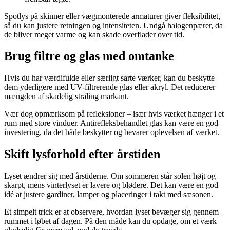
Spotlys på skinner eller vægmonterede armaturer giver fleksibilitet,
så du kan justere retningen og intensiteten. Undgå halogenpærer, da
de bliver meget varme og kan skade overflader over tid.
Brug filtre og glas med omtanke
Hvis du har værdifulde eller særligt sarte værker, kan du beskytte
dem yderligere med UV-filtrerende glas eller akryl. Det reducerer
mængden af skadelig stråling markant.
Vær dog opmærksom på refleksioner – især hvis værket hænger i et
rum med store vinduer. Antirefleksbehandlet glas kan være en god
investering, da det både beskytter og bevarer oplevelsen af værket.
Skift lysforhold efter årstiden
Lyset ændrer sig med årstiderne. Om sommeren står solen højt og
skarpt, mens vinterlyset er lavere og blødere. Det kan være en god
idé at justere gardiner, lamper og placeringer i takt med sæsonen.
Et simpelt trick er at observere, hvordan lyset bevæger sig gennem
rummet i løbet af dagen. På den måde kan du opdage, om et værk