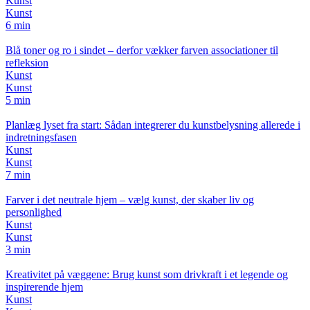
Kunst
Kunst
6 min
Blå toner og ro i sindet – derfor vækker farven associationer til
refleksion
Kunst
Kunst
5 min
Planlæg lyset fra start: Sådan integrerer du kunstbelysning allerede i
indretningsfasen
Kunst
Kunst
7 min
Farver i det neutrale hjem – vælg kunst, der skaber liv og
personlighed
Kunst
Kunst
3 min
Kreativitet på væggene: Brug kunst som drivkraft i et legende og
inspirerende hjem
Kunst