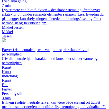
Lysplanlægning
7 min
Lys er mere end blot funktion – det skaber stemning, fremhæver
arkitektur og binder rummets elementer sammen. Læs, hvordan du
planlægger kunstbelysningen allerede i indretningsfasen og får et
harmonisk og fleksibelt hjem.
Mikkel Jessen
Mikkel
Jessen
Farver i det neutrale hjem – vælg kunst, der skaber liv og
personlighed
Giv dit neutrale hjem karakter med kunst, der skaber varme og
personlighed
Kunst
Kunst
Indretning
Kunst
Bolig
Farver
Personlig stil
3 min
Et hjem i rolige, neutrale farver kan være både elegant og tidløst –
men kunsten er nøglen til at tilføre liv, stemning og individualitet. Få