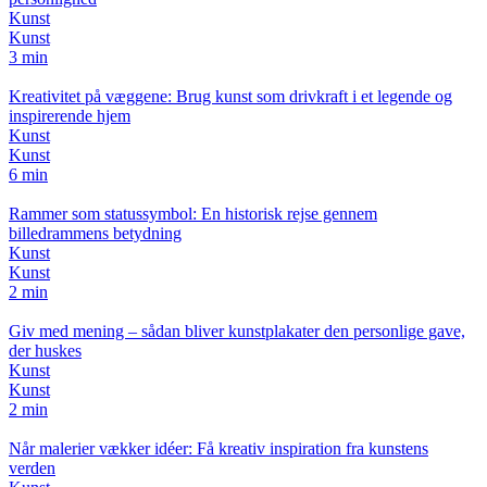
Kunst
Kunst
3 min
Kreativitet på væggene: Brug kunst som drivkraft i et legende og
inspirerende hjem
Kunst
Kunst
6 min
Rammer som statussymbol: En historisk rejse gennem
billedrammens betydning
Kunst
Kunst
2 min
Giv med mening – sådan bliver kunstplakater den personlige gave,
der huskes
Kunst
Kunst
2 min
Når malerier vækker idéer: Få kreativ inspiration fra kunstens
verden