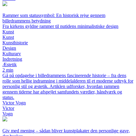
Rammer som statussymbol: En historisk rejse gennem
billedrammens betydning
Fra kirkens gyldne rammer til nutidens minimalistiske design
Kunst
Kunst
Kunsthistorie
Design
Kulturarv
Indretning
Æstetik
2 min
Gå på opdagelse i billedrammens fascinerende historie – fra dens
rolle som hellig indramning i middelalderen til et moderne udtryk for
personlig stil og æstetik. Artiklen udforsker, hvordan rammen
gennem tiderne har afspejlet samfundets værdier, håndværk og
status.
Victor Vogn
Victor
Vogn
Giv med mening – sådan bliver kunstplakater den personlige gave,