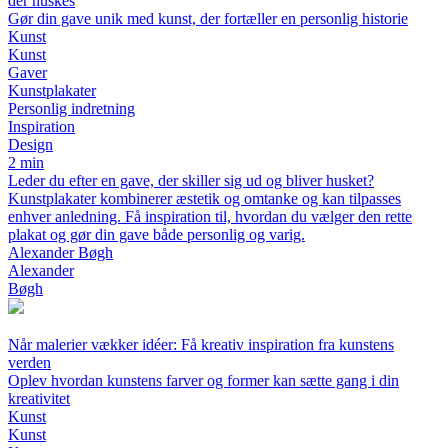
der huskes
Gør din gave unik med kunst, der fortæller en personlig historie
Kunst
Kunst
Gaver
Kunstplakater
Personlig indretning
Inspiration
Design
2 min
Leder du efter en gave, der skiller sig ud og bliver husket?
Kunstplakater kombinerer æstetik og omtanke og kan tilpasses
enhver anledning. Få inspiration til, hvordan du vælger den rette
plakat og gør din gave både personlig og varig.
Alexander Bøgh
Alexander
Bøgh
Når malerier vækker idéer: Få kreativ inspiration fra kunstens
verden
Oplev hvordan kunstens farver og former kan sætte gang i din
kreativitet
Kunst
Kunst