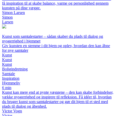
få inspiration til at skabe balance, varme og personlighed gennem
kunsten på dine vægge.
Simon Larsen
Simon
Larsen
Kunst som samtalestarter – sådan skaber du plads til dialog og
nysgerrighed i hjemmet
Giv kunsten en stemme i dit hjem og oplev, hvordan den kan åbne
for nye samtaler
Kunst
Kunst
Kunst
Boligindretning
Samtale
Inspiration
Hjemmeliv
6 min
Kunst kan mere end at pynte væggene – den kan skabe forbindelser,
vække nysgerrighed og inspirere til refleksion. Få idéer til, hvordan
du bruger kunst som samtalestarter og gør dit hjem til et sted med
plads til dialog og åbenhed.
Victor Vogn
Victor