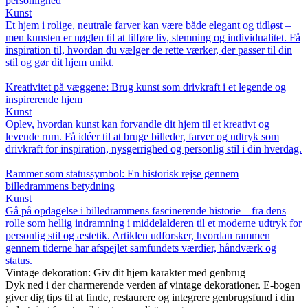
personlighed
Kunst
Et hjem i rolige, neutrale farver kan være både elegant og tidløst –
men kunsten er nøglen til at tilføre liv, stemning og individualitet. Få
inspiration til, hvordan du vælger de rette værker, der passer til din
stil og gør dit hjem unikt.
Kreativitet på væggene: Brug kunst som drivkraft i et legende og
inspirerende hjem
Kunst
Oplev, hvordan kunst kan forvandle dit hjem til et kreativt og
levende rum. Få idéer til at bruge billeder, farver og udtryk som
drivkraft for inspiration, nysgerrighed og personlig stil i din hverdag.
Rammer som statussymbol: En historisk rejse gennem
billedrammens betydning
Kunst
Gå på opdagelse i billedrammens fascinerende historie – fra dens
rolle som hellig indramning i middelalderen til et moderne udtryk for
personlig stil og æstetik. Artiklen udforsker, hvordan rammen
gennem tiderne har afspejlet samfundets værdier, håndværk og
status.
Vintage dekoration: Giv dit hjem karakter med genbrug
Dyk ned i der charmerende verden af vintage dekorationer. E-bogen
giver dig tips til at finde, restaurere og integrere genbrugsfund i din