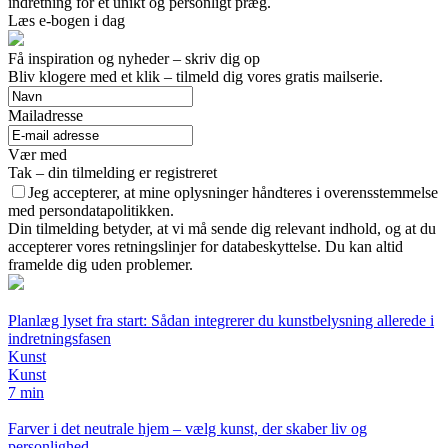
indretning for et unikt og personligt præg.
Læs e-bogen i dag
Få inspiration og nyheder – skriv dig op
Bliv klogere med et klik – tilmeld dig vores gratis mailserie.
Mailadresse
Vær med
Tak – din tilmelding er registreret
Jeg accepterer, at mine oplysninger håndteres i overensstemmelse
med persondatapolitikken.
Din tilmelding betyder, at vi må sende dig relevant indhold, og at du
accepterer vores retningslinjer for databeskyttelse. Du kan altid
framelde dig uden problemer.
Planlæg lyset fra start: Sådan integrerer du kunstbelysning allerede i
indretningsfasen
Kunst
Kunst
7 min
Farver i det neutrale hjem – vælg kunst, der skaber liv og
personlighed