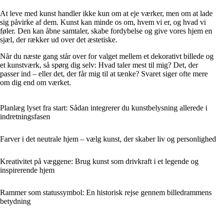
At leve med kunst handler ikke kun om at eje værker, men om at lade
sig påvirke af dem. Kunst kan minde os om, hvem vi er, og hvad vi
føler. Den kan åbne samtaler, skabe fordybelse og give vores hjem en
sjæl, der rækker ud over det æstetiske.
Når du næste gang står over for valget mellem et dekorativt billede og
et kunstværk, så spørg dig selv: Hvad taler mest til mig? Det, der
passer ind – eller det, der får mig til at tænke? Svaret siger ofte mere
om dig end om værket.
Planlæg lyset fra start: Sådan integrerer du kunstbelysning allerede i
indretningsfasen
Farver i det neutrale hjem – vælg kunst, der skaber liv og personlighed
Kreativitet på væggene: Brug kunst som drivkraft i et legende og
inspirerende hjem
Rammer som statussymbol: En historisk rejse gennem billedrammens
betydning