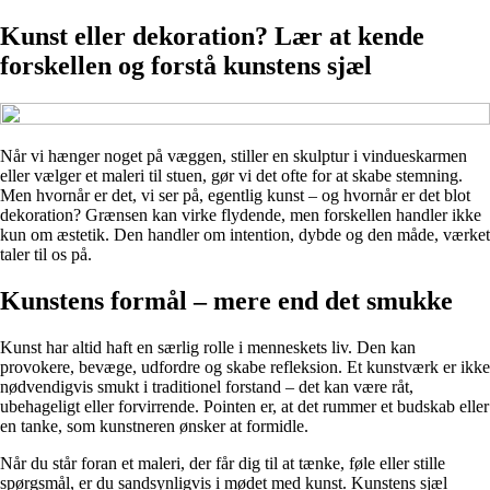
Kunst eller dekoration? Lær at kende
forskellen og forstå kunstens sjæl
Når vi hænger noget på væggen, stiller en skulptur i vindueskarmen
eller vælger et maleri til stuen, gør vi det ofte for at skabe stemning.
Men hvornår er det, vi ser på, egentlig kunst – og hvornår er det blot
dekoration? Grænsen kan virke flydende, men forskellen handler ikke
kun om æstetik. Den handler om intention, dybde og den måde, værket
taler til os på.
Kunstens formål – mere end det smukke
Kunst har altid haft en særlig rolle i menneskets liv. Den kan
provokere, bevæge, udfordre og skabe refleksion. Et kunstværk er ikke
nødvendigvis smukt i traditionel forstand – det kan være råt,
ubehageligt eller forvirrende. Pointen er, at det rummer et budskab eller
en tanke, som kunstneren ønsker at formidle.
Når du står foran et maleri, der får dig til at tænke, føle eller stille
spørgsmål, er du sandsynligvis i mødet med kunst. Kunstens sjæl