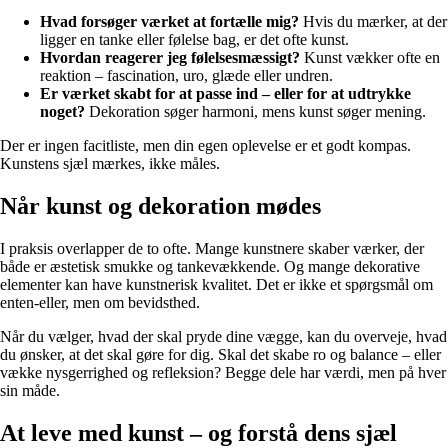
Hvad forsøger værket at fortælle mig?
Hvis du mærker, at der
ligger en tanke eller følelse bag, er det ofte kunst.
Hvordan reagerer jeg følelsesmæssigt?
Kunst vækker ofte en
reaktion – fascination, uro, glæde eller undren.
Er værket skabt for at passe ind – eller for at udtrykke
noget?
Dekoration søger harmoni, mens kunst søger mening.
Der er ingen facitliste, men din egen oplevelse er et godt kompas.
Kunstens sjæl mærkes, ikke måles.
Når kunst og dekoration mødes
I praksis overlapper de to ofte. Mange kunstnere skaber værker, der
både er æstetisk smukke og tankevækkende. Og mange dekorative
elementer kan have kunstnerisk kvalitet. Det er ikke et spørgsmål om
enten-eller, men om bevidsthed.
Når du vælger, hvad der skal pryde dine vægge, kan du overveje, hvad
du ønsker, at det skal gøre for dig. Skal det skabe ro og balance – eller
vække nysgerrighed og refleksion? Begge dele har værdi, men på hver
sin måde.
At leve med kunst – og forstå dens sjæl