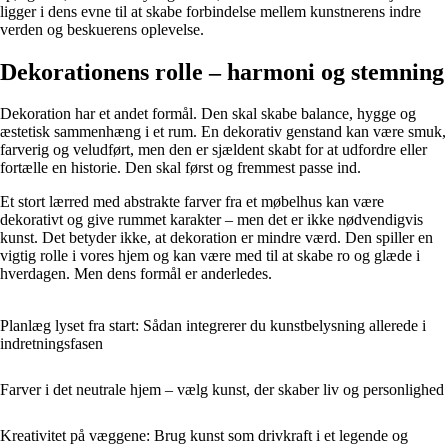
ligger i dens evne til at skabe forbindelse mellem kunstnerens indre
verden og beskuerens oplevelse.
Dekorationens rolle – harmoni og stemning
Dekoration har et andet formål. Den skal skabe balance, hygge og
æstetisk sammenhæng i et rum. En dekorativ genstand kan være smuk,
farverig og veludført, men den er sjældent skabt for at udfordre eller
fortælle en historie. Den skal først og fremmest passe ind.
Et stort lærred med abstrakte farver fra et møbelhus kan være
dekorativt og give rummet karakter – men det er ikke nødvendigvis
kunst. Det betyder ikke, at dekoration er mindre værd. Den spiller en
vigtig rolle i vores hjem og kan være med til at skabe ro og glæde i
hverdagen. Men dens formål er anderledes.
Planlæg lyset fra start: Sådan integrerer du kunstbelysning allerede i
indretningsfasen
Farver i det neutrale hjem – vælg kunst, der skaber liv og personlighed
Kreativitet på væggene: Brug kunst som drivkraft i et legende og