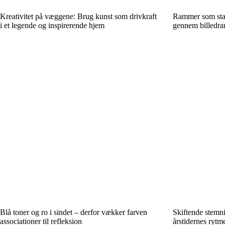
Kreativitet på væggene: Brug kunst som drivkraft
Rammer som stat
i et legende og inspirerende hjem
gennem billedr
Blå toner og ro i sindet – derfor vækker farven
Skiftende stemnin
associationer til refleksion
årstidernes rytm