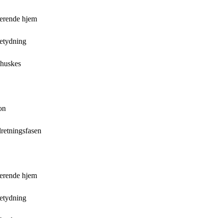
rerende hjem
etydning
 huskes
on
dretningsfasen
rerende hjem
etydning