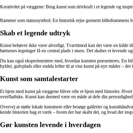
Kreativitet på væggene: Brug kunst som drivkraft i et legende og inspi
Rammer som statussymbol: En historisk rejse gennem billedrammens b
Skab et legende udtryk
Kunst behøver ikke være alvorligt. Tværtimod kan det være en kilde til l
børnenes tegninger få en central plads i stuen. Det skaber et levende og 
Du kan også eksperimentere med, hvordan kunsten præsenteres. En bill
hylder, gulvplads eller endda lofter til at vise kunst på nye måder – det 
Kunst som samtalestarter
Et hjem med kunst på væggene bliver ofte et hjem med historier. Hvert vær
overfladiske. Kunst kan dermed være en måde at dele din personlighed
Overvej at støtte lokale kunstnere eller besøge gallerier og kunsthåndvæ
kende historien bag et værk – hvem der har skabt det, og hvad der inspi
Gør kunsten levende i hverdagen