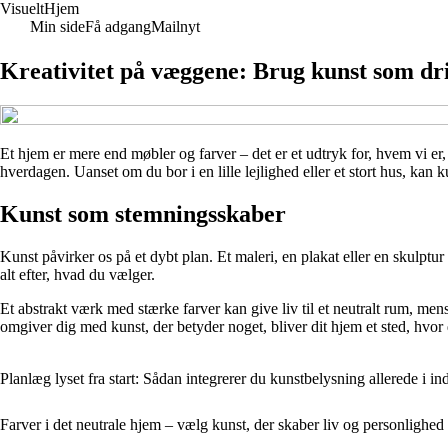
Visuelt
Hjem
Min side
Få adgang
Mailnyt
Kreativitet på væggene: Brug kunst som dri
Et hjem er mere end møbler og farver – det er et udtryk for, hvem vi er
hverdagen. Uanset om du bor i en lille lejlighed eller et stort hus, kan 
Kunst som stemningsskaber
Kunst påvirker os på et dybt plan. Et maleri, en plakat eller en skulptur
alt efter, hvad du vælger.
Et abstrakt værk med stærke farver kan give liv til et neutralt rum, me
omgiver dig med kunst, der betyder noget, bliver dit hjem et sted, hvor du
Planlæg lyset fra start: Sådan integrerer du kunstbelysning allerede i in
Farver i det neutrale hjem – vælg kunst, der skaber liv og personlighed