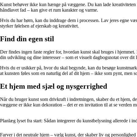
Kunst behøver ikke kun hænge på væggene. Du kan lade kreativiteten fl
håndlavet fad – kan give et rum karakter og varme.
Hvis du har børn, kan du inddrage dem i processen. Lav jeres egne værker, 
styrker følelsen af ejerskab og kreativitet.
Find din egen stil
Der findes ingen faste regler for, hvordan kunst skal bruges i hjemmet. D
din udvikling og dine interesser – som et visuelt dagbogsnotat over dit l
Hvis du er usikker på, hvor du skal begynde, kan du besøge kunstmarkeder,
at kunsten føles som en naturlig del af dit hjem – ikke som pynt, men so
Et hjem med sjæl og nysgerrighed
Når du bruger kunst som drivkraft i indretningen, skaber du et hjem, der
væggene er ikke kun dekoration – det er en invitation til at se verden m
Planlæg lyset fra start: Sådan integrerer du kunstbelysning allerede i in
Farver i det neutrale hjem – vælg kunst, der skaber liv og personlighed