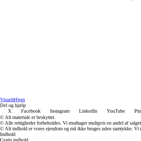
Visuelt
Hjem
Del og hjælp
X
Facebook
Instagram
LinkedIn
YouTube
Pin
© Alt materiale er beskyttet.
© Alle rettigheder forbeholdes. Vi modtager muligvis en andel af salget,
© Alt indhold er vores ejendom og må ikke bruges uden samtykke. Vi mod
Indhold
Gratis indhold