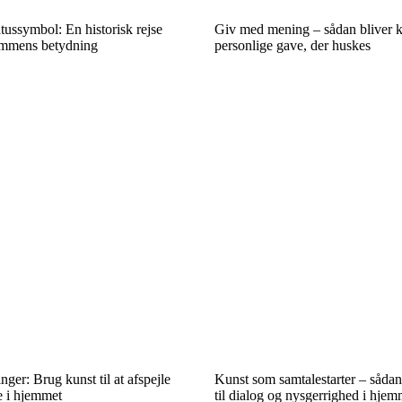
ussymbol: En historisk rejse
Giv med mening – sådan bliver k
ammens betydning
personlige gave, der huskes
ger: Brug kunst til at afspejle
Kunst som samtalestarter – sådan
e i hjemmet
til dialog og nysgerrighed i hjem