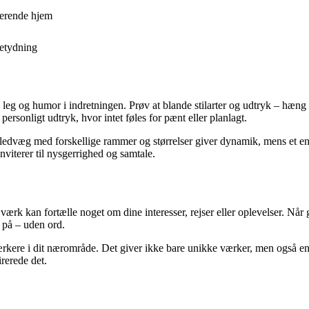
rerende hjem
etydning
eg og humor i indretningen. Prøv at blande stilarter og udtryk – hæng et
personligt udtryk, hvor intet føles for pænt eller planlagt.
edvæg med forskellige rammer og størrelser giver dynamik, mens et en
inviterer til nysgerrighed og samtale.
k kan fortælle noget om dine interesser, rejser eller oplevelser. Når gæs
 på – uden ord.
rkere i dit nærområde. Det giver ikke bare unikke værker, men også en fø
rerede det.