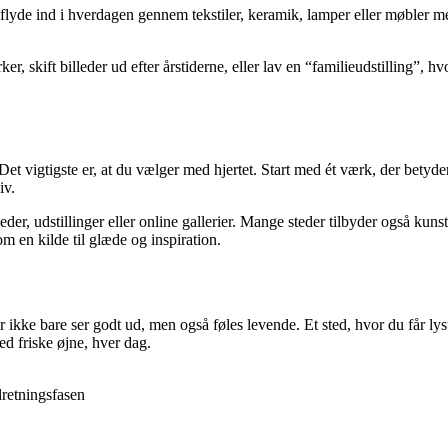
yde ind i hverdagen gennem tekstiler, keramik, lamper eller møbler med
skift billeder ud efter årstiderne, eller lav en “familieudstilling”, hvor
et vigtigste er, at du vælger med hjertet. Start med ét værk, der betyder
iv.
 udstillinger eller online gallerier. Mange steder tilbyder også kunst ti
m en kilde til glæde og inspiration.
 ikke bare ser godt ud, men også føles levende. Et sted, hvor du får lyst
ed friske øjne, hver dag.
dretningsfasen