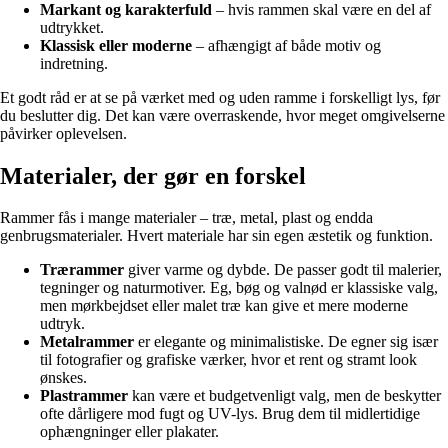
Markant og karakterfuld
– hvis rammen skal være en del af
udtrykket.
Klassisk eller moderne
– afhængigt af både motiv og
indretning.
Et godt råd er at se på værket med og uden ramme i forskelligt lys, før
du beslutter dig. Det kan være overraskende, hvor meget omgivelserne
påvirker oplevelsen.
Materialer, der gør en forskel
Rammer fås i mange materialer – træ, metal, plast og endda
genbrugsmaterialer. Hvert materiale har sin egen æstetik og funktion.
Trærammer
giver varme og dybde. De passer godt til malerier,
tegninger og naturmotiver. Eg, bøg og valnød er klassiske valg,
men mørkbejdset eller malet træ kan give et mere moderne
udtryk.
Metalrammer
er elegante og minimalistiske. De egner sig især
til fotografier og grafiske værker, hvor et rent og stramt look
ønskes.
Plastrammer
kan være et budgetvenligt valg, men de beskytter
ofte dårligere mod fugt og UV-lys. Brug dem til midlertidige
ophængninger eller plakater.