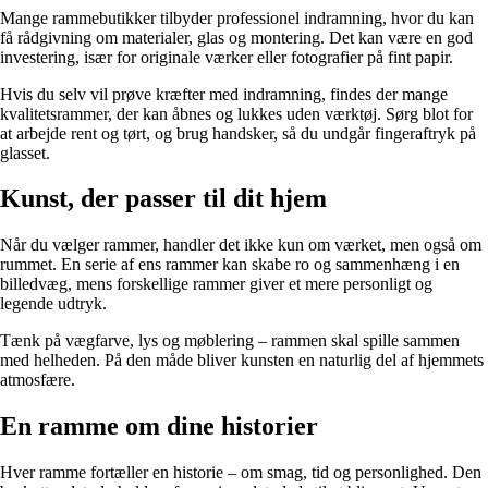
Mange rammebutikker tilbyder professionel indramning, hvor du kan
få rådgivning om materialer, glas og montering. Det kan være en god
investering, især for originale værker eller fotografier på fint papir.
Hvis du selv vil prøve kræfter med indramning, findes der mange
kvalitetsrammer, der kan åbnes og lukkes uden værktøj. Sørg blot for
at arbejde rent og tørt, og brug handsker, så du undgår fingeraftryk på
glasset.
Kunst, der passer til dit hjem
Når du vælger rammer, handler det ikke kun om værket, men også om
rummet. En serie af ens rammer kan skabe ro og sammenhæng i en
billedvæg, mens forskellige rammer giver et mere personligt og
legende udtryk.
Tænk på vægfarve, lys og møblering – rammen skal spille sammen
med helheden. På den måde bliver kunsten en naturlig del af hjemmets
atmosfære.
En ramme om dine historier
Hver ramme fortæller en historie – om smag, tid og personlighed. Den