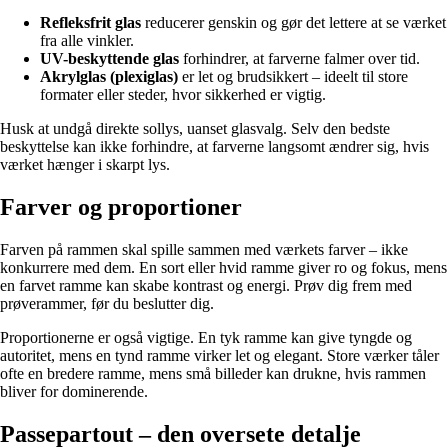
Refleksfrit glas
reducerer genskin og gør det lettere at se værket
fra alle vinkler.
UV-beskyttende glas
forhindrer, at farverne falmer over tid.
Akrylglas (plexiglas)
er let og brudsikkert – ideelt til store
formater eller steder, hvor sikkerhed er vigtig.
Husk at undgå direkte sollys, uanset glasvalg. Selv den bedste
beskyttelse kan ikke forhindre, at farverne langsomt ændrer sig, hvis
værket hænger i skarpt lys.
Farver og proportioner
Farven på rammen skal spille sammen med værkets farver – ikke
konkurrere med dem. En sort eller hvid ramme giver ro og fokus, mens
en farvet ramme kan skabe kontrast og energi. Prøv dig frem med
prøverammer, før du beslutter dig.
Proportionerne er også vigtige. En tyk ramme kan give tyngde og
autoritet, mens en tynd ramme virker let og elegant. Store værker tåler
ofte en bredere ramme, mens små billeder kan drukne, hvis rammen
bliver for dominerende.
Passepartout – den oversete detalje