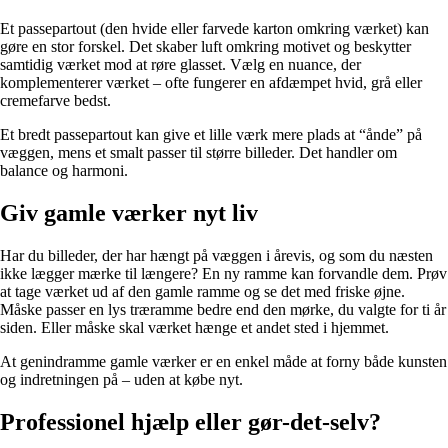
Et passepartout (den hvide eller farvede karton omkring værket) kan
gøre en stor forskel. Det skaber luft omkring motivet og beskytter
samtidig værket mod at røre glasset. Vælg en nuance, der
komplementerer værket – ofte fungerer en afdæmpet hvid, grå eller
cremefarve bedst.
Et bredt passepartout kan give et lille værk mere plads at “ånde” på
væggen, mens et smalt passer til større billeder. Det handler om
balance og harmoni.
Giv gamle værker nyt liv
Har du billeder, der har hængt på væggen i årevis, og som du næsten
ikke lægger mærke til længere? En ny ramme kan forvandle dem. Prøv
at tage værket ud af den gamle ramme og se det med friske øjne.
Måske passer en lys træramme bedre end den mørke, du valgte for ti år
siden. Eller måske skal værket hænge et andet sted i hjemmet.
At genindramme gamle værker er en enkel måde at forny både kunsten
og indretningen på – uden at købe nyt.
Professionel hjælp eller gør-det-selv?