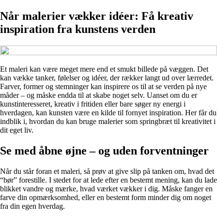
Når malerier vækker idéer: Få kreativ
inspiration fra kunstens verden
Et maleri kan være meget mere end et smukt billede på væggen. Det
kan vække tanker, følelser og idéer, der rækker langt ud over lærredet.
Farver, former og stemninger kan inspirere os til at se verden på nye
måder – og måske endda til at skabe noget selv. Uanset om du er
kunstinteresseret, kreativ i fritiden eller bare søger ny energi i
hverdagen, kan kunsten være en kilde til fornyet inspiration. Her får du
indblik i, hvordan du kan bruge malerier som springbræt til kreativitet i
dit eget liv.
Se med åbne øjne – og uden forventninger
Når du står foran et maleri, så prøv at give slip på tanken om, hvad det
“bør” forestille. I stedet for at lede efter en bestemt mening, kan du lade
blikket vandre og mærke, hvad værket vækker i dig. Måske fanger en
farve din opmærksomhed, eller en bestemt form minder dig om noget
fra din egen hverdag.