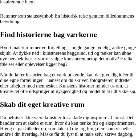
inspirerende hjem
Rammer som statussymbol: En historisk rejse gennem billedrammens
betydning
Find historierne bag værkerne
Hvert maleri rummer en fortælling – nogle gange tydelig, andre gange
skjult. At dykke ned i kunstnerens baggrund, tid og tanker kan åbne
nye perspektiver. Hvorfor valgte kunstneren netop det motiv? Hvilke
følelser eller oplevelser ligger bag?
Når du lærer historien bag et værk at kende, kan det give dig idéer til
dine egne fortællinger – uanset om du skriver, fotograferer, indretter
eller arbejder med mennesker. Kunstens historier minder os om, at
kreativitet ofte udspringer af nysgerrighed og modet til at udtrykke sig.
Skab dit eget kreative rum
Du behøver ikke være kunstner for at lade dig inspirere af kunst. Det
handler om at skabe et rum, hvor du kan tænke frit og eksperimentere.
Hæng et par billeder op, som taler til dig, og brug dem som visuelle
ankre i din hverdag. Måske får du lyst til at male selv, skrive dagbog,