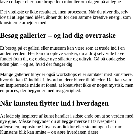
lave collager eller bare bruge fem minutter om dagen på at tegne.
Det vigtigste er ikke resultatet, men processen. Når du giver dig selv
lov til at lege med idéer, åbner du for den samme kreative energi, som
kunstnerne arbejder med.
Besøg gallerier – og lad dig overraske
Et besøg på et galleri eller museum kan være som at træde ind i en
anden verden. Her kan du opleve værker, du aldrig selv ville have
fundet frem til, og opdage nye stilarter og udtryk. Gå på opdagelse
uden plan – og se, hvad der fanger dig.
Mange gallerier tilbyder også workshops eller samtaler med kunstnere,
hvor du kan få indblik i, hvordan idéer bliver til billeder. Det kan være
en inspirerende måde at forstå, at kreativitet ikke er noget mystisk, men
en proces, der begynder med nysgerrighed.
Når kunsten flytter ind i hverdagen
At lade sig inspirere af kunst handler i sidste ende om at se verden med
nye øjne. Måske begynder du at lægge mærke til farvespillet i
aftensolen, mønstrene i byens arkitektur eller stemningen i et rum.
Kunstens blik kan smitte – og gøre hverdagen rigere.