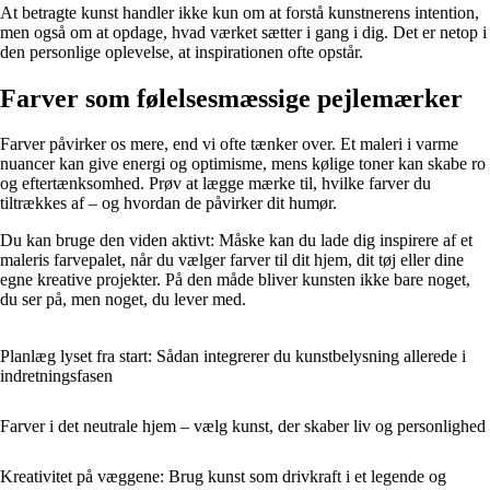
At betragte kunst handler ikke kun om at forstå kunstnerens intention,
men også om at opdage, hvad værket sætter i gang i dig. Det er netop i
den personlige oplevelse, at inspirationen ofte opstår.
Farver som følelsesmæssige pejlemærker
Farver påvirker os mere, end vi ofte tænker over. Et maleri i varme
nuancer kan give energi og optimisme, mens kølige toner kan skabe ro
og eftertænksomhed. Prøv at lægge mærke til, hvilke farver du
tiltrækkes af – og hvordan de påvirker dit humør.
Du kan bruge den viden aktivt: Måske kan du lade dig inspirere af et
maleris farvepalet, når du vælger farver til dit hjem, dit tøj eller dine
egne kreative projekter. På den måde bliver kunsten ikke bare noget,
du ser på, men noget, du lever med.
Planlæg lyset fra start: Sådan integrerer du kunstbelysning allerede i
indretningsfasen
Farver i det neutrale hjem – vælg kunst, der skaber liv og personlighed
Kreativitet på væggene: Brug kunst som drivkraft i et legende og